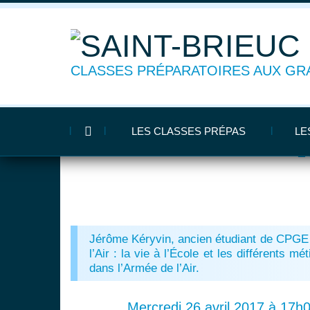
CLASSES PRÉPARATOIRES AUX GR
Présentation de l’
ACCUEIL
»
ACTIONS CULTURELLES
»
PRÉSENTATION DE L’ÉCOLE 
LES CLASSES PRÉPAS
LE
L
Jérôme Kéryvin, ancien étudiant de CPGE 
l’Air : la vie à l’École et les différents mé
dans l’Armée de l’Air.
Mercredi 26 avril 2017 à 17h