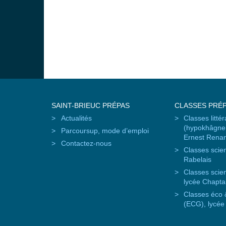
SAINT-BRIEUC PRÉPAS
CLASSES PRÉ
Actualités
Classes littér
(hypokhâgne 
Parcoursup, mode d’emploi
Ernest Rena
Contactez-nous
Classes scien
Rabelais
Classes scien
lycée Chapta
Classes éco
(ECG), lycée