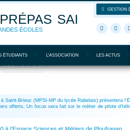
GESTION 
SAINT-BRIEUC PRÉPAS
ANDES ÉCOLES
École de l’Air
DE L’AIR
S ÉTUDIANTS
L’ASSOCIATION
LES ACTUS
’ÉCOLE DE L’AIR
à Saint-Brieuc (MPSI-MP du lycée Rabelais) présentera l’É
tiers offerts. Un focus sera fait sur le métier de pilote d’hél
00 à l’Espace Sciences et Métiers de Ploufragan