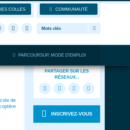
DES COLLES
COMMUNAUTÉ
PARCOURSUP, MODE D’EMPLOI
PARTAGER
SUR LES
RÉSEAUX...
cole de
icoptère
INSCRIVEZ-VOUS