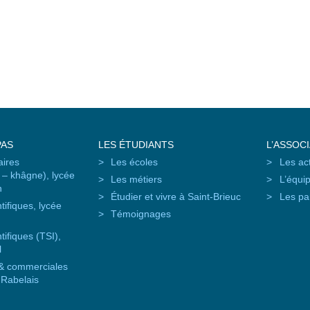
PAS
LES ÉTUDIANTS
L’ASSOC
aires
Les écoles
Les ac
– khâgne), lycée
Les métiers
L’équi
n
Étudier et vivre à Saint-Brieuc
Les pa
tifiques, lycée
Témoignages
tifiques (TSI),
l
 & commerciales
 Rabelais