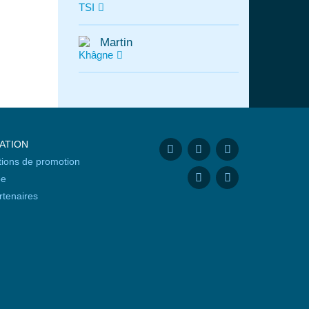
TSI
Martin
Khâgne
IATION
tions de promotion
pe
rtenaires